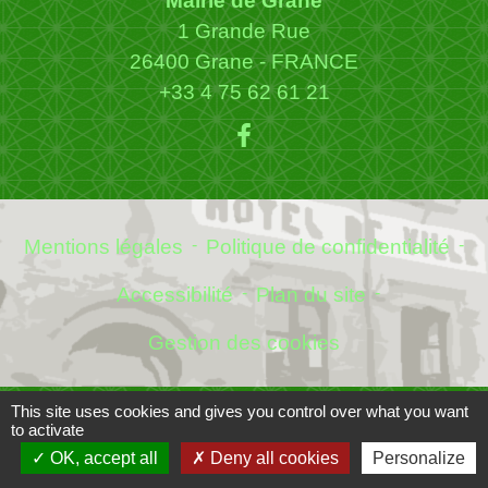
Mairie de Grâne
1 Grande Rue
26400 Grane - FRANCE
+33 4 75 62 61 21
Mentions légales
-
Politique de confidentialité
-
Accessibilité
-
Plan du site
-
Gestion des cookies
This site uses cookies and gives you control over what you want
to activate
Site créé en partenariat avec Réseau des Communes
OK, accept all
Deny all cookies
Personalize