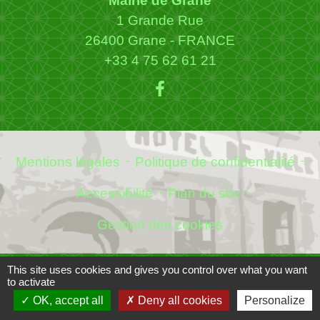
Mairie de Grâne
1 Grande Rue
26400 Grane - FRANCE
+33 4 75 62 61 21
Mentions légales
-
Politique de confidentialité
-
Accessibilité
-
Plan du site
-
Gestion des cookies
This site uses cookies and gives you control over what you want
to activate
Site créé en partenariat avec Réseau des Communes
OK, accept all
Deny all cookies
Personalize