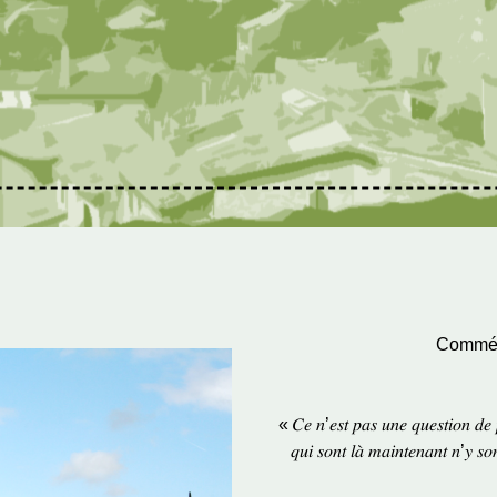
Commémo
« 𝐶𝑒 𝑛’𝑒𝑠𝑡 𝑝𝑎𝑠 𝑢𝑛𝑒 𝑞𝑢𝑒𝑠𝑡𝑖𝑜𝑛 𝑑𝑒 
𝑞𝑢𝑖 𝑠𝑜𝑛𝑡 𝑙𝑎̀ 𝑚𝑎𝑖𝑛𝑡𝑒𝑛𝑎𝑛𝑡 𝑛’𝑦 𝑠𝑜