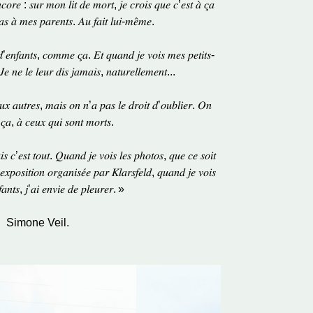
𝑛𝑐𝑜𝑟𝑒 : 𝑠𝑢𝑟 𝑚𝑜𝑛 𝑙𝑖𝑡 𝑑𝑒 𝑚𝑜𝑟𝑡, 𝑗𝑒 𝑐𝑟𝑜𝑖𝑠 𝑞𝑢𝑒 𝑐’𝑒𝑠𝑡 𝑎̀ 𝑐̧𝑎
𝑎𝑠 𝑎̀ 𝑚𝑒𝑠 𝑝𝑎𝑟𝑒𝑛𝑡𝑠. 𝐴𝑢 𝑓𝑎𝑖𝑡 𝑙𝑢𝑖-𝑚𝑒̂𝑚𝑒.
𝑑’𝑒𝑛𝑓𝑎𝑛𝑡𝑠, 𝑐𝑜𝑚𝑚𝑒 𝑐̧𝑎. 𝐸𝑡 𝑞𝑢𝑎𝑛𝑑 𝑗𝑒 𝑣𝑜𝑖𝑠 𝑚𝑒𝑠 𝑝𝑒𝑡𝑖𝑡𝑠-
 𝐽𝑒 𝑛𝑒 𝑙𝑒 𝑙𝑒𝑢𝑟 𝑑𝑖𝑠 𝑗𝑎𝑚𝑎𝑖𝑠, 𝑛𝑎𝑡𝑢𝑟𝑒𝑙𝑙𝑒𝑚𝑒𝑛𝑡...
𝑥 𝑎𝑢𝑡𝑟𝑒𝑠, 𝑚𝑎𝑖𝑠 𝑜𝑛 𝑛’𝑎 𝑝𝑎𝑠 𝑙𝑒 𝑑𝑟𝑜𝑖𝑡 𝑑’𝑜𝑢𝑏𝑙𝑖𝑒𝑟. 𝑂𝑛
 𝑐̧𝑎, 𝑎̀ 𝑐𝑒𝑢𝑥 𝑞𝑢𝑖 𝑠𝑜𝑛𝑡 𝑚𝑜𝑟𝑡𝑠.
𝑠 𝑐’𝑒𝑠𝑡 𝑡𝑜𝑢𝑡. 𝑄𝑢𝑎𝑛𝑑 𝑗𝑒 𝑣𝑜𝑖𝑠 𝑙𝑒𝑠 𝑝ℎ𝑜𝑡𝑜𝑠, 𝑞𝑢𝑒 𝑐𝑒 𝑠𝑜𝑖𝑡
𝑝𝑜𝑠𝑖𝑡𝑖𝑜𝑛 𝑜𝑟𝑔𝑎𝑛𝑖𝑠𝑒́𝑒 𝑝𝑎𝑟 𝐾𝑙𝑎𝑟𝑠𝑓𝑒𝑙𝑑, 𝑞𝑢𝑎𝑛𝑑 𝑗𝑒 𝑣𝑜𝑖𝑠
𝑓𝑎𝑛𝑡𝑠, 𝑗’𝑎𝑖 𝑒𝑛𝑣𝑖𝑒 𝑑𝑒 𝑝𝑙𝑒𝑢𝑟𝑒𝑟. »
Simone Veil.