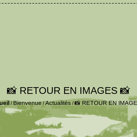
📸 RETOUR EN IMAGES 📸
ueil
Bienvenue
Actualités
📸 RETOUR EN IMAGE
/
/
/