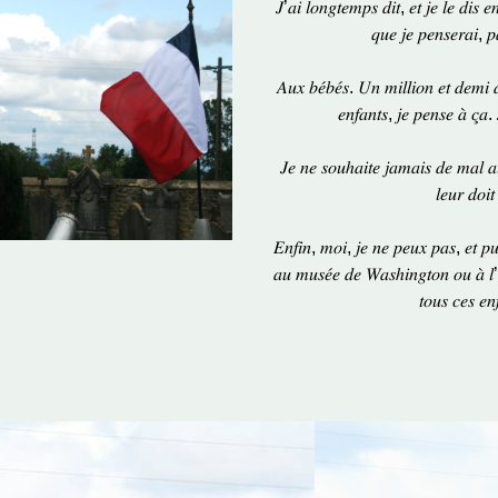
𝐽’𝑎𝑖 𝑙𝑜𝑛𝑔𝑡𝑒𝑚𝑝𝑠 𝑑𝑖𝑡, 𝑒𝑡 𝑗𝑒 𝑙𝑒 𝑑𝑖𝑠 𝑒
𝑞𝑢𝑒 𝑗𝑒 𝑝𝑒𝑛𝑠𝑒𝑟𝑎𝑖, 𝑝
𝐴𝑢𝑥 𝑏𝑒́𝑏𝑒́𝑠. 𝑈𝑛 𝑚𝑖𝑙𝑙𝑖𝑜𝑛 𝑒𝑡 𝑑𝑒𝑚𝑖 
𝑒𝑛𝑓𝑎𝑛𝑡𝑠, 𝑗𝑒 𝑝𝑒𝑛𝑠𝑒 𝑎̀ 𝑐̧𝑎.
𝐽𝑒 𝑛𝑒 𝑠𝑜𝑢ℎ𝑎𝑖𝑡𝑒 𝑗𝑎𝑚𝑎𝑖𝑠 𝑑𝑒 𝑚𝑎𝑙 𝑎
𝑙𝑒𝑢𝑟 𝑑𝑜𝑖
𝐸𝑛𝑓𝑖𝑛, 𝑚𝑜𝑖, 𝑗𝑒 𝑛𝑒 𝑝𝑒𝑢𝑥 𝑝𝑎𝑠, 𝑒𝑡 𝑝𝑢
𝑎𝑢 𝑚𝑢𝑠𝑒́𝑒 𝑑𝑒 𝑊𝑎𝑠ℎ𝑖𝑛𝑔𝑡𝑜𝑛 𝑜𝑢 𝑎̀ 𝑙’𝑒
𝑡𝑜𝑢𝑠 𝑐𝑒𝑠 𝑒𝑛