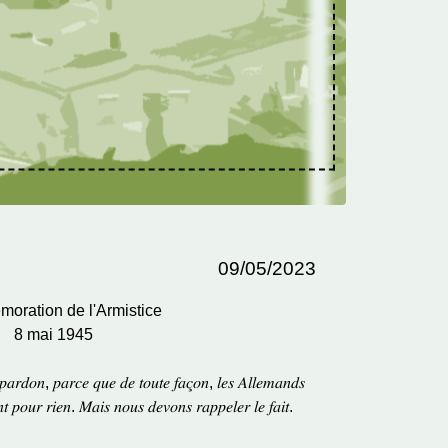
09/05/2023
ration de l'Armistice
8 mai 1945
𝑎𝑟𝑑𝑜𝑛, 𝑝𝑎𝑟𝑐𝑒 𝑞𝑢𝑒 𝑑𝑒 𝑡𝑜𝑢𝑡𝑒 𝑓𝑎𝑐̧𝑜𝑛, 𝑙𝑒𝑠 𝐴𝑙𝑙𝑒𝑚𝑎𝑛𝑑𝑠
𝑛𝑡 𝑝𝑜𝑢𝑟 𝑟𝑖𝑒𝑛. 𝑀𝑎𝑖𝑠 𝑛𝑜𝑢𝑠 𝑑𝑒𝑣𝑜𝑛𝑠 𝑟𝑎𝑝𝑝𝑒𝑙𝑒𝑟 𝑙𝑒 𝑓𝑎𝑖𝑡.