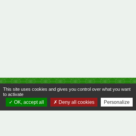
Contacts
This site uses cookies and gives you control over what you want
to activate
Mairie de Grâne
OK, accept all
Deny all cookies
Personalize
1 Grande Rue
26400 Grane - FRANCE
+33 4 75 62 61 21