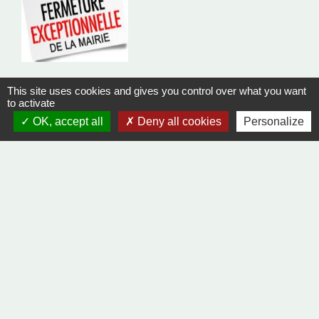
This site uses cookies and gives you control over what you want
Fermeture Secrétariat de Mairie - 2
to activate
Janvier 2026
OK, accept all
Deny all cookies
Personalize
TELETHON 2025
Merci !