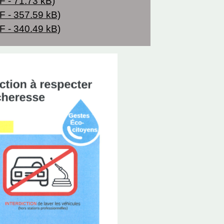
 - 71.73 kB)
 - 357.59 kB)
 - 340.49 kB)