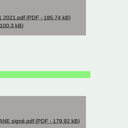
1 2021.pdf (PDF - 185.74 kB)
 100.3 kB)
ANE signé.pdf (PDF - 179.92 kB)