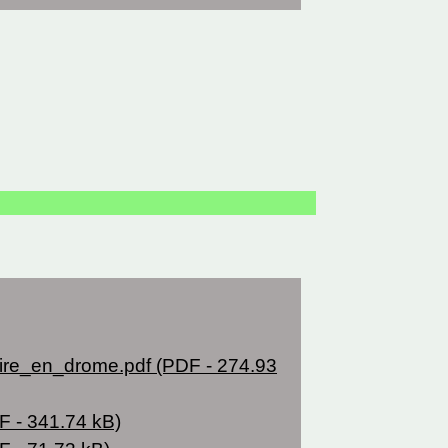
ire_en_drome.pdf (PDF - 274.93
 - 341.74 kB)