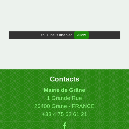
YouTube is disabled.
Allow
Contacts
Mairie de Grâne
1 Grande Rue
26400 Grane - FRANCE
+33 4 75 62 61 21